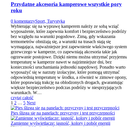
Przydatne akcesoria kamperowe wszystkie pory
roku
0 komentarzy
Sport, Turystyka
Wybierając się na wyprawę kamperem należy ze sobą wziąć
wyposażenie, które zapewnia komfort i bezpieczeństwo podróży
bez względu na warunki pogodowe. Zimą, gdy wskazania
termometrów obniżają się, a warunki na trasach stają się
wymagająca, najważniejsze jest zapewnienie właściwego syste
grzewczego w kamperze, co zapewniają akcesoria takie jak
ogrzewanie postojowe. Dzięki niemu można utrzymać przyjemn
temperaturę w kamperze nawet w najzimniejsze dni, bez
konieczności uruchamiania jednostki napędowej. Ponadto warto
wyposażyć się w narzuty izolacyjne, które pomogą utrzymać
odpowiednią temperaturę w środku, a również w zimowe opony,
które poprawiają trakcję na oblodzonych drogach, gwarantując
większe bezpieczeństwo podczas podróży w niesprzyjających
warunkach. W…
czytaj całość
Stronicowanie
1
2
…
5
Next
wpisów
Pies ślizga się na panelach: przyczyny i test przyczepności
Zamienne wyświetlacze: jasność, kolory i pobór energii