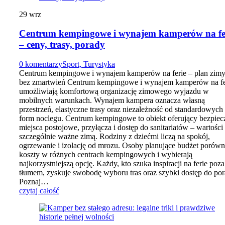
29
wrz
Centrum kempingowe i wynajem kamperów na fe
– ceny, trasy, porady
0 komentarzy
Sport, Turystyka
Centrum kempingowe i wynajem kamperów na ferie – plan zim
bez zmartwień Centrum kempingowe i wynajem kamperów na fe
umożliwiają komfortową organizację zimowego wyjazdu w
mobilnych warunkach. Wynajem kampera oznacza własną
przestrzeń, elastyczne trasy oraz niezależność od standardowych
form noclegu. Centrum kempingowe to obiekt oferujący bezpiec
miejsca postojowe, przyłącza i dostęp do sanitariatów – wartości
szczególnie ważne zimą. Rodziny z dziećmi liczą na spokój,
ogrzewanie i izolację od mrozu. Osoby planujące budżet porówn
koszty w różnych centrach kempingowych i wybierają
najkorzystniejszą opcję. Każdy, kto szuka inspiracji na ferie poza
tłumem, zyskuje swobodę wyboru tras oraz szybki dostęp do por
Poznaj…
czytaj całość