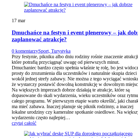
17
mar
Dmuchańce na festyn i event plenerowy – jak dob
zaplanować atrakcje?
0 komentarzy
Sport, Turystyka
Przy festynie, pikniku albo dniu rodziny rośnie znaczenie atrakcji
które potrafią przyciągnąć uwagę od pierwszych minut.
Dmuchaniec bardzo często spełnia właśnie tę rolę, bo jest widoc
prosty do zrozumienia dla uczestników i naturalnie skupia dzieci
wokół jednej strefy zabawy. Nie można z tego wyciągać wniosk
że wystarczy postawić dowolną konstrukcję w dowolnym miejsc
Na większych imprezach dobrze działają te atrakcje, które są
dopasowane do skali wydarzenia, wieku uczestników oraz rytm
całego programu. W pierwszym etapie warto określić, jaki charak
ma mieć zabawa. Inaczej planuje się piknik rodzinny, a inaczej
lokalne urodziny czy kameralne spotkanie osiedlowe. Na więks
wydarzeniu często najlepiej…
czytaj całość