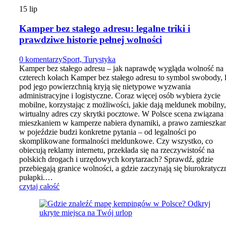
15
lip
Kamper bez stałego adresu: legalne triki i
prawdziwe historie pełnej wolności
0 komentarzy
Sport, Turystyka
Kamper bez stałego adresu – jak naprawdę wygląda wolność na
czterech kołach Kamper bez stałego adresu to symbol swobody, 
pod jego powierzchnią kryją się nietypowe wyzwania
administracyjne i logistyczne. Coraz więcej osób wybiera życie
mobilne, korzystając z możliwości, jakie dają meldunek mobilny,
wirtualny adres czy skrytki pocztowe. W Polsce scena związana 
mieszkaniem w kamperze nabiera dynamiki, a prawo zamieszkan
w pojeździe budzi konkretne pytania – od legalności po
skomplikowane formalności meldunkowe. Czy wszystko, co
obiecują reklamy internetu, przekłada się na rzeczywistość na
polskich drogach i urzędowych korytarzach? Sprawdź, gdzie
przebiegają granice wolności, a gdzie zaczynają się biurokratycz
pułapki.…
czytaj całość