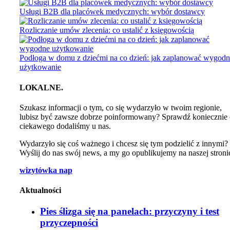
Usługi B2B dla placówek medycznych: wybór dostawcy
Rozliczanie umów zlecenia: co ustalić z księgowością
Podłoga w domu z dziećmi na co dzień: jak zaplanować wygod
użytkowanie
LOKALNE.
Szukasz informacji o tym, co się wydarzyło w twoim regionie,
lubisz być zawsze dobrze poinformowany? Sprawdź koniecznie
ciekawego dodaliśmy u nas.
Wydarzyło się coś ważnego i chcesz się tym podzielić z innymi?
Wyślij do nas swój news, a my go opublikujemy na naszej stroni
wizytówka nap
Aktualności
Pies ślizga się na panelach: przyczyny i test
przyczepności