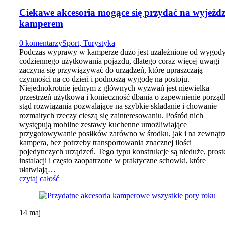
Ciekawe akcesoria mogące się przydać na wyjeźdz
kamperem
0 komentarzy
Sport, Turystyka
Podczas wyprawy w kamperze dużo jest uzależnione od wygod
codziennego użytkowania pojazdu, dlatego coraz więcej uwagi
zaczyna się przywiązywać do urządzeń, które upraszczają
czynności na co dzień i podnoszą wygodę na postoju.
Niejednokrotnie jednym z głównych wyzwań jest niewielka
przestrzeń użytkowa i konieczność dbania o zapewnienie porząd
stąd rozwiązania pozwalające na szybkie składanie i chowanie
rozmaitych rzeczy cieszą się zainteresowaniu. Pośród nich
występują mobilne zestawy kuchenne umożliwiające
przygotowywanie posiłków zarówno w środku, jak i na zewnątr
kampera, bez potrzeby transportowania znacznej ilości
pojedynczych urządzeń. Tego typu konstrukcje są nieduże, pros
instalacji i często zaopatrzone w praktyczne schowki, które
ułatwiają…
czytaj całość
14
maj