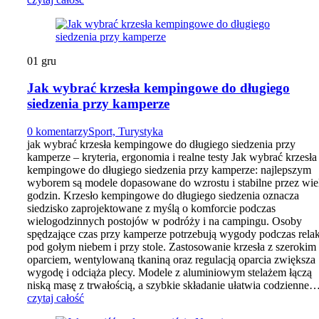
01
gru
Jak wybrać krzesła kempingowe do długiego
siedzenia przy kamperze
0 komentarzy
Sport, Turystyka
jak wybrać krzesła kempingowe do długiego siedzenia przy
kamperze – kryteria, ergonomia i realne testy Jak wybrać krzesła
kempingowe do długiego siedzenia przy kamperze: najlepszym
wyborem są modele dopasowane do wzrostu i stabilne przez wie
godzin. Krzesło kempingowe do długiego siedzenia oznacza
siedzisko zaprojektowane z myślą o komforcie podczas
wielogodzinnych postojów w podróży i na campingu. Osoby
spędzające czas przy kamperze potrzebują wygody podczas rela
pod gołym niebem i przy stole. Zastosowanie krzesła z szerokim
oparciem, wentylowaną tkaniną oraz regulacją oparcia zwiększa
wygodę i odciąża plecy. Modele z aluminiowym stelażem łączą
niską masę z trwałością, a szybkie składanie ułatwia codzienne
czytaj całość