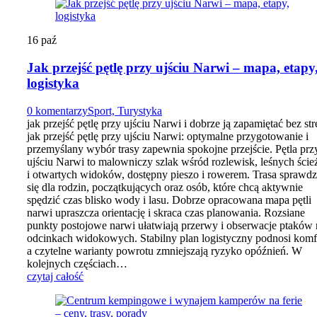
16
paź
Jak przejść pętlę przy ujściu Narwi – mapa, etapy
logistyka
0 komentarzy
Sport, Turystyka
jak przejść pętlę przy ujściu Narwi i dobrze ją zapamiętać bez str
jak przejść pętlę przy ujściu Narwi: optymalne przygotowanie i
przemyślany wybór trasy zapewnia spokojne przejście. Pętla prz
ujściu Narwi to malowniczy szlak wśród rozlewisk, leśnych ście
i otwartych widoków, dostępny pieszo i rowerem. Trasa sprawd
się dla rodzin, początkujących oraz osób, które chcą aktywnie
spędzić czas blisko wody i lasu. Dobrze opracowana mapa pętli
narwi upraszcza orientację i skraca czas planowania. Rozsiane
punkty postojowe narwi ułatwiają przerwy i obserwacje ptaków 
odcinkach widokowych. Stabilny plan logistyczny podnosi komf
a czytelne warianty powrotu zmniejszają ryzyko opóźnień. W
kolejnych częściach…
czytaj całość