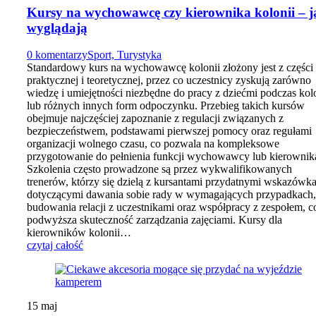
Kursy na wychowawcę czy kierownika kolonii – j
wyglądają
0 komentarzy
Sport, Turystyka
Standardowy kurs na wychowawcę kolonii złożony jest z części
praktycznej i teoretycznej, przez co uczestnicy zyskują zarówno
wiedzę i umiejętności niezbędne do pracy z dziećmi podczas kol
lub różnych innych form odpoczynku. Przebieg takich kursów
obejmuje najczęściej zapoznanie z regulacji związanych z
bezpieczeństwem, podstawami pierwszej pomocy oraz regułami
organizacji wolnego czasu, co pozwala na kompleksowe
przygotowanie do pełnienia funkcji wychowawcy lub kierownik
Szkolenia często prowadzone są przez wykwalifikowanych
trenerów, którzy się dzielą z kursantami przydatnymi wskazówk
dotyczącymi dawania sobie rady w wymagających przypadkach,
budowania relacji z uczestnikami oraz współpracy z zespołem, c
podwyższa skuteczność zarządzania zajęciami. Kursy dla
kierowników kolonii…
czytaj całość
15
maj