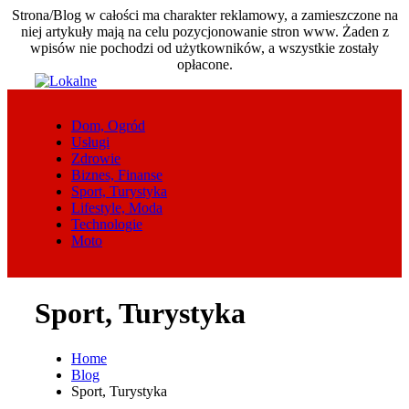
Strona/Blog w całości ma charakter reklamowy, a zamieszczone na
niej artykuły mają na celu pozycjonowanie stron www. Żaden z
wpisów nie pochodzi od użytkowników, a wszystkie zostały
opłacone.
Skip
to
content
Dom, Ogród
Usługi
Zdrowie
Biznes, Finanse
Sport, Turystyka
Lifestyle, Moda
Technologie
Moto
Sport, Turystyka
Home
Blog
Sport, Turystyka