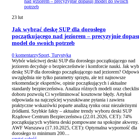
23
lut
Jak wybrać deskę SUP dla dorosłego
początkującego nad jeziorem – precyzyjnie dopas
model do swoich potrzeb
0 komentarzy
Sport, Turystyka
Wybór właściwej deski SUP dla dorosłego początkującego nad
jeziorem decyduje o bezpieczeństwie i komforcie nauki. Jak wyb
deskę SUP dla dorosłego początkującego nad jeziorem? Odpowi
uwzględnia nie tylko parametry sprzętu, ale też najnowsze
rekomendacje ekspertów, opinie początkujących i aktualne
standardy bezpieczeństwa. Analiza różnych modeli oraz checklis
doboru pozwolą Ci wyeliminować kosztowne błędy. Artykuł
odpowiada na najczęściej wyszukiwane pytania i zawiera
praktyczne wskazówki poparte analizą rynku oraz niezależnymi
źródłami. Szybkie fakty – aktualne trendy wyboru deski SUP
Rządowe Centrum Bezpieczeństwa (22.01.2026, CET): 74%
początkujących wybiera deski pompowane na spokojne akweny.
AWF Warszawa (17.10.2025, CET): Optymalna wyporność dla
dorosłego to minimum 200…
czytaj całość