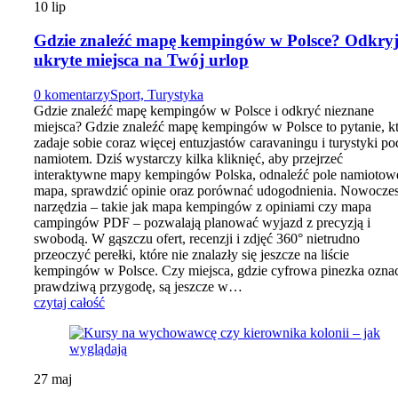
10
lip
Gdzie znaleźć mapę kempingów w Polsce? Odkry
ukryte miejsca na Twój urlop
0 komentarzy
Sport, Turystyka
Gdzie znaleźć mapę kempingów w Polsce i odkryć nieznane
miejsca? Gdzie znaleźć mapę kempingów w Polsce to pytanie, k
zadaje sobie coraz więcej entuzjastów caravaningu i turystyki po
namiotem. Dziś wystarczy kilka kliknięć, aby przejrzeć
interaktywne mapy kempingów Polska, odnaleźć pole namiotow
mapa, sprawdzić opinie oraz porównać udogodnienia. Nowocze
narzędzia – takie jak mapa kempingów z opiniami czy mapa
campingów PDF – pozwalają planować wyjazd z precyzją i
swobodą. W gąszczu ofert, recenzji i zdjęć 360° nietrudno
przeoczyć perełki, które nie znalazły się jeszcze na liście
kempingów w Polsce. Czy miejsca, gdzie cyfrowa pinezka ozna
prawdziwą przygodę, są jeszcze w…
czytaj całość
27
maj