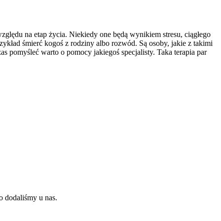
zględu na etap życia. Niekiedy one będą wynikiem stresu, ciągłego
rzykład śmierć kogoś z rodziny albo rozwód. Są osoby, jakie z takimi
as pomyśleć warto o pomocy jakiegoś specjalisty. Taka terapia par
o dodaliśmy u nas.