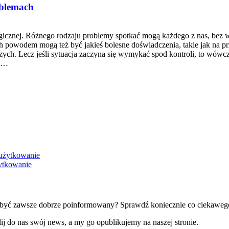
oblemach
gicznej. Różnego rodzaju problemy spotkać mogą każdego z nas, bez w
 ich powodem mogą też być jakieś bolesne doświadczenia, takie jak na p
zych. Lecz jeśli sytuacja zaczyna się wymykać spod kontroli, to wówcz
ku…
ytkowanie
sz być zawsze dobrze poinformowany? Sprawdź koniecznie co ciekaweg
ij do nas swój news, a my go opublikujemy na naszej stronie.