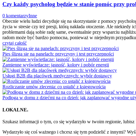
Czy każdy psycholog będzie w stanie pomóc przy pr
0 komentarzy
Inne
Obecnie wielu ludzi decyduje się na skorzystanie z pomocy psycholo
życia w stresie czy też presji, którą nakłada otoczenie. Ale niekiedy
problemami dają sobie radę same, ewentualnie przy wsparciu najbliżs
radom może być bardzo pomocna, ponieważ w niejednym przypad
czytaj całość
Pies ślizga się na panelach: przyczyny i test przyczepności
Zamienne wyświetlacze: jasność, kolory i pobór energii
Usługi B2B dla placówek medycznych: wybór dostawcy
Rozliczanie umów zlecenia: co ustalić z księgowością
Podłoga w domu z dziećmi na co dzień: jak zaplanować wygodne uż
LOKALNE.
Szukasz informacji o tym, co się wydarzyło w twoim regionie, lubi
Wydarzyło się coś ważnego i chcesz się tym podzielić z innymi? Wyśl