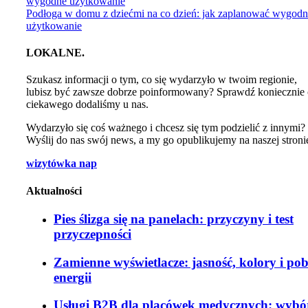
Podłoga w domu z dziećmi na co dzień: jak zaplanować wygod
użytkowanie
LOKALNE.
Szukasz informacji o tym, co się wydarzyło w twoim regionie,
lubisz być zawsze dobrze poinformowany? Sprawdź koniecznie
ciekawego dodaliśmy u nas.
Wydarzyło się coś ważnego i chcesz się tym podzielić z innymi?
Wyślij do nas swój news, a my go opublikujemy na naszej stroni
wizytówka nap
Aktualności
Pies ślizga się na panelach: przyczyny i test
przyczepności
Zamienne wyświetlacze: jasność, kolory i po
energii
Usługi B2B dla placówek medycznych: wybó