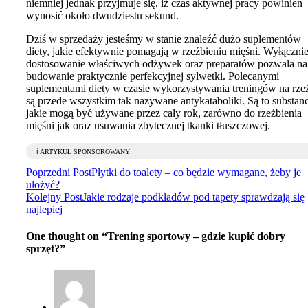
niemniej jednak przyjmuje się, iż czas aktywnej pracy powinien
wynosić około dwudziestu sekund.
Dziś w sprzedaży jesteśmy w stanie znaleźć dużo suplementów
diety, jakie efektywnie pomagają w rzeźbieniu mięśni. Wyłączni
dostosowanie właściwych odżywek oraz preparatów pozwala na
budowanie praktycznie perfekcyjnej sylwetki. Polecanymi
suplementami diety w czasie wykorzystywania treningów na rze
są przede wszystkim tak nazywane antykataboliki. Są to substanc
jakie mogą być używane przez cały rok, zarówno do rzeźbienia
mięśni jak oraz usuwania zbytecznej tkanki tłuszczowej.
ℹ️ ARTYKUŁ SPONSOROWANY
Poprzedni Post
Płytki do toalety – co będzie wymagane, żeby je
ułożyć?
Kolejny Post
Jakie rodzaje podkładów pod tapety sprawdzają się
najlepiej
One thought on “
Trening sportowy – gdzie kupić dobry
sprzęt?
”