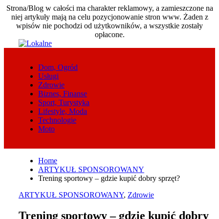
Strona/Blog w całości ma charakter reklamowy, a zamieszczone na
niej artykuły mają na celu pozycjonowanie stron www. Żaden z
wpisów nie pochodzi od użytkowników, a wszystkie zostały
opłacone.
Skip
to
content
Dom, Ogród
Usługi
Zdrowie
Biznes, Finanse
Sport, Turystyka
Lifestyle, Moda
Technologie
Moto
Home
ARTYKUŁ SPONSOROWANY
Trening sportowy – gdzie kupić dobry sprzęt?
ARTYKUŁ SPONSOROWANY
,
Zdrowie
Trening sportowy – gdzie kupić dobry