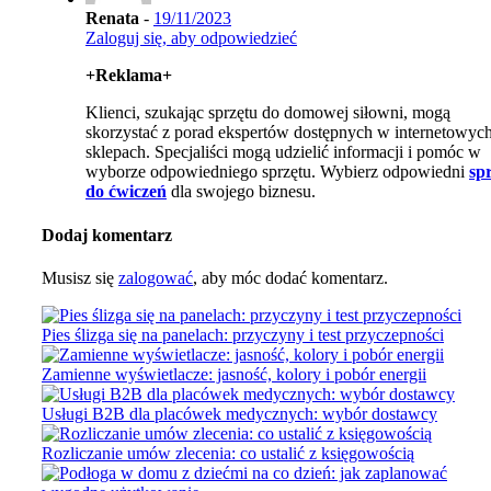
Renata
-
19/11/2023
Zaloguj się, aby odpowiedzieć
+Reklama+
Klienci, szukając sprzętu do domowej siłowni, mogą
skorzystać z porad ekspertów dostępnych w internetowyc
sklepach. Specjaliści mogą udzielić informacji i pomóc w
wyborze odpowiedniego sprzętu. Wybierz odpowiedni
sp
do ćwiczeń
dla swojego biznesu.
Dodaj komentarz
Musisz się
zalogować
, aby móc dodać komentarz.
Pies ślizga się na panelach: przyczyny i test przyczepności
Zamienne wyświetlacze: jasność, kolory i pobór energii
Usługi B2B dla placówek medycznych: wybór dostawcy
Rozliczanie umów zlecenia: co ustalić z księgowością