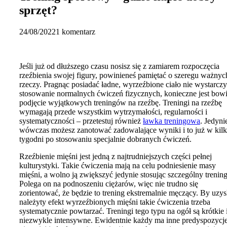
sprzęt?
24/08/2022
1 komentarz
Jeśli już od dłuższego czasu nosisz się z zamiarem rozpoczęcia
rzeźbienia swojej figury, powinieneś pamiętać o szeregu ważnyc
rzeczy. Pragnąc posiadać ładne, wyrzeźbione ciało nie wystarczy
stosowanie normalnych ćwiczeń fizycznych, konieczne jest bow
podjęcie wyjątkowych treningów na rzeźbę. Treningi na rzeźbę
wymagają przede wszystkim wytrzymałości, regularności i
systematyczności – przetestuj również
ławka treningowa
. Jedyni
wówczas możesz zanotować zadowalające wyniki i to już w kil
tygodni po stosowaniu specjalnie dobranych ćwiczeń.
Rzeźbienie mięśni jest jedną z najtrudniejszych części pełnej
kulturystyki. Takie ćwiczenia mają na celu podniesienie masy
mięśni, a wolno ją zwiększyć jedynie stosując szczególny trening
Polega on na podnoszeniu ciężarów, więc nie trudno się
zorientować, że będzie to trening ekstremalnie męczący. By uzy
należyty efekt wyrzeźbionych mięśni takie ćwiczenia trzeba
systematycznie powtarzać. Treningi tego typu na ogół są krótkie 
niezwykle intensywne. Ewidentnie każdy ma inne predyspozycje