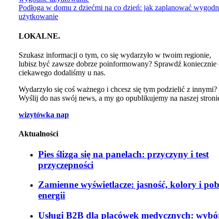
Podłoga w domu z dziećmi na co dzień: jak zaplanować wygod
użytkowanie
LOKALNE.
Szukasz informacji o tym, co się wydarzyło w twoim regionie,
lubisz być zawsze dobrze poinformowany? Sprawdź koniecznie
ciekawego dodaliśmy u nas.
Wydarzyło się coś ważnego i chcesz się tym podzielić z innymi?
Wyślij do nas swój news, a my go opublikujemy na naszej stroni
wizytówka nap
Aktualności
Pies ślizga się na panelach: przyczyny i test
przyczepności
Zamienne wyświetlacze: jasność, kolory i po
energii
Usługi B2B dla placówek medycznych: wybó