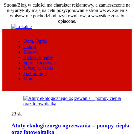
Strona/Blog w całości ma charakter reklamowy, a zamieszczone na
niej artykuły mają na celu pozycjonowanie stron www. Żaden z
wpisów nie pochodzi od użytkowników, a wszystkie zostały
opłacone.
Skip
to
content
Dom, Ogród
Usługi
Zdrowie
Biznes, Finanse
Sport, Turystyka
Lifestyle, Moda
Technologie
Moto
23
sie
Atuty ekologicznego ogrzewania – pompy ciepła
oraz fotowoltaika