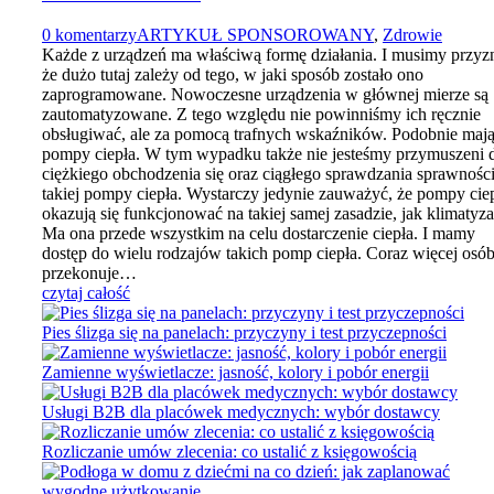
0 komentarzy
ARTYKUŁ SPONSOROWANY
,
Zdrowie
Każde z urządzeń ma właściwą formę działania. I musimy przyz
że dużo tutaj zależy od tego, w jaki sposób zostało ono
zaprogramowane. Nowoczesne urządzenia w głównej mierze są
zautomatyzowane. Z tego względu nie powinniśmy ich ręcznie
obsługiwać, ale za pomocą trafnych wskaźników. Podobnie maj
pompy ciepła. W tym wypadku także nie jesteśmy przymuszeni 
ciężkiego obchodzenia się oraz ciągłego sprawdzania sprawnośc
takiej pompy ciepła. Wystarczy jedynie zauważyć, że pompy cie
okazują się funkcjonować na takiej samej zasadzie, jak klimatyza
Ma ona przede wszystkim na celu dostarczenie ciepła. I mamy
dostęp do wielu rodzajów takich pomp ciepła. Coraz więcej osó
przekonuje…
czytaj całość
Pies ślizga się na panelach: przyczyny i test przyczepności
Zamienne wyświetlacze: jasność, kolory i pobór energii
Usługi B2B dla placówek medycznych: wybór dostawcy
Rozliczanie umów zlecenia: co ustalić z księgowością